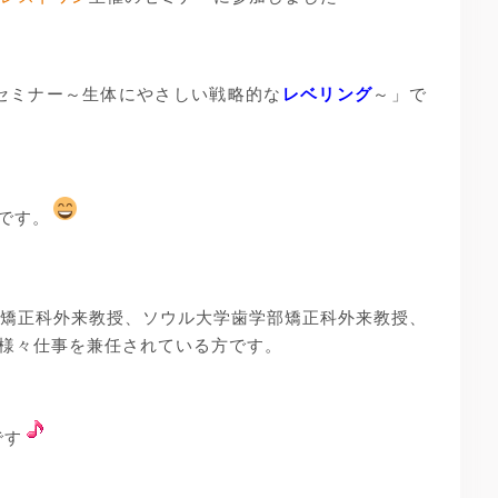
セミナー～生体にやさしい戦略的な
レベリング
～」で
生です。
CLA矯正科外来教授、ソウル大学歯学部矯正科外来教授、
er院長」と様々仕事を兼任されている方です。
です