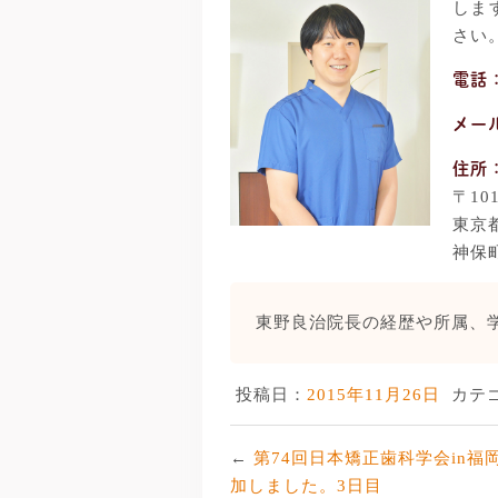
しま
さい
電話
メー
住所
〒101
東京都
神保
東野良治院長の経歴や所属、
投稿日：
2015年11月26日
カテ
第74回日本矯正歯科学会in福
加しました。3日目