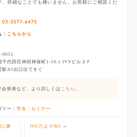
す。些細なことでも構いません。お気軽にご相談くだ
。
：
03-5577-6475
ル：
こちらから
：
-0051
千代田区神田神保町1-10-1 IVYビル３Ｆ
町駅A5出口出てすぐ
学会発表など、より詳しくは
こちら
。
ゴリー：
学会・セミナー
岡に参
JOCだより№5