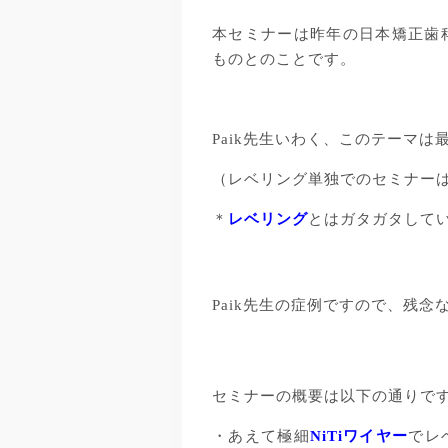
本セミナーは昨年の日本矯正歯
ものとのことです。
Paik先生いわく、このテーマ
（レベリング単独でのセミナー
＊
レベリング
とはガタガタして
Paik先生の症例ですので、残
セミナーの概要は以下の通りで
・あえて極細
NiTiワイヤー
でレ