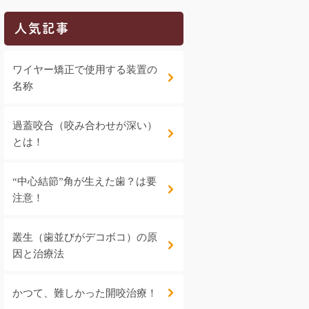
人気記事
ワイヤー矯正で使用する装置の
名称
過蓋咬合（咬み合わせが深い）
とは！
“中心結節”角が生えた歯？は要
注意！
叢生（歯並びがデコボコ）の原
因と治療法
かつて、難しかった開咬治療！