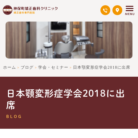
ホーム
ブログ
学会・セミナー
日本顎変形症学会2018に出席
>
>
>
日本顎変形症学会2018に出
席
BLOG