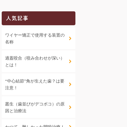
人気記事
ワイヤー矯正で使用する装置の
名称
過蓋咬合（咬み合わせが深い）
とは！
“中心結節”角が生えた歯？は要
注意！
叢生（歯並びがデコボコ）の原
因と治療法