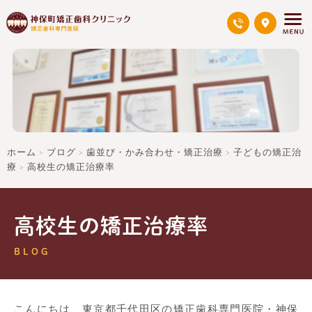
ホーム
ブログ
歯並び・かみ合わせ・矯正治療
子どもの矯正治
>
>
>
療
高校生の矯正治療率
>
高校生の矯正治療率
BLOG
こんにちは、東京都千代田区の矯正歯科専門医院・神保