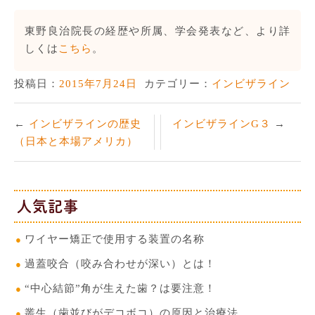
東野良治院長の経歴や所属、学会発表など、より詳
しくは
こちら
。
投稿日：
2015年7月24日
カテゴリー：
インビザライン
インビザラインの歴史
インビザラインG３
（日本と本場アメリカ）
人気記事
ワイヤー矯正で使用する装置の名称
過蓋咬合（咬み合わせが深い）とは！
“中心結節”角が生えた歯？は要注意！
叢生（歯並びがデコボコ）の原因と治療法