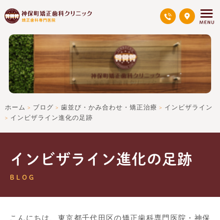
ホーム
ブログ
歯並び・かみ合わせ・矯正治療
インビザライン
>
>
>
インビザライン進化の足跡
>
インビザライン進化の足跡
BLOG
こんにちは、東京都千代田区の矯正歯科専門医院・神保