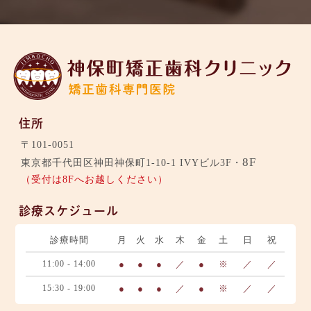
住所
〒101-0051
8F
東京都千代田区神田神保町1-10-1 IVYビル3F・
（受付は8Fへお越しください）
診療スケジュール
診療時間
月
火
水
木
金
土
日
祝
11:00 - 14:00
●
●
●
／
●
※
／
／
15:30 - 19:00
●
●
●
／
●
※
／
／