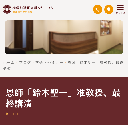
ホーム
ブログ
学会・セミナー
恩師「鈴木聖一」准教授、最終
>
>
>
講演
恩師「鈴木聖一」准教授、最
終講演
BLOG