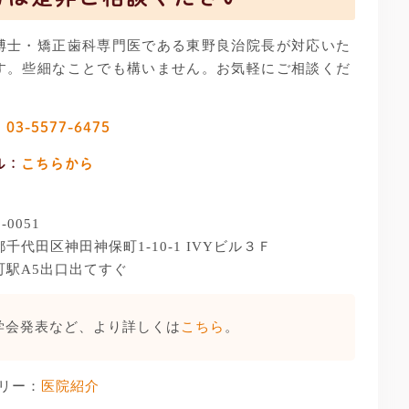
博士・矯正歯科専門医である東野良治院長が対応いた
す。些細なことでも構いません。お気軽にご相談くだ
。
：
03-5577-6475
ル：
こちらから
：
-0051
千代田区神田神保町1-10-1 IVYビル３Ｆ
町駅A5出口出てすぐ
学会発表など、より詳しくは
こちら
。
リー：
医院紹介