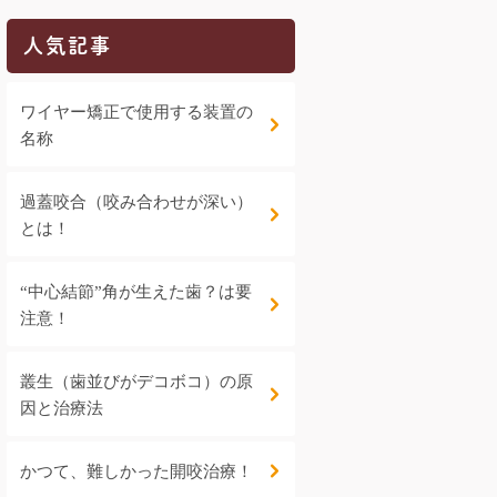
人気記事
ワイヤー矯正で使用する装置の
名称
過蓋咬合（咬み合わせが深い）
とは！
“中心結節”角が生えた歯？は要
注意！
叢生（歯並びがデコボコ）の原
因と治療法
かつて、難しかった開咬治療！