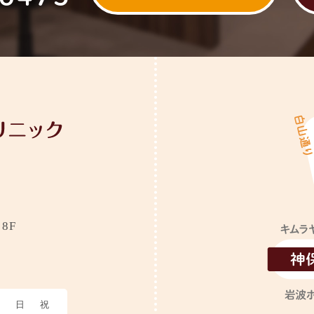
8F
・
土
日
祝